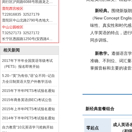
闵行区沪闵路6088号凯德龙之…
普陀西宫校区
新经典。
围绕新版朗
T:22816835 32527179
（New Concept E
普陀区中山北路2790号杰地大…
味性、真实性和时代感
中山公园校区
人学英语的特点，进行
T:32527173 32527172
长宁区愚园路1250号(安西路4…
同步训练。
相关新闻
新教学。
遵循语言学
准确、不到位、词汇量
2017年下半年全国英语等级考试
（PETS）报名即将开始
掌握音标和主要的读音
5.20--“英”为有你,“语”众不同--记自
力全日制英语大型户外教学活动
2015年下半年PETS考试报名通知
2015年商务英语(BEC)考试公告
新经典套餐组合
2015年上半年PETS考试报名通知
2014年下半年PETS考试报名通知
成人英语
自力教育“10元英语学习抢购开始
零起点
（初级