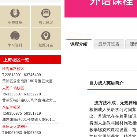
免费讲座
自力风采
课程介绍
最新开班表
课
学习资料
校区分布
上海校区一览
淮海东路校区
T:22818001 63745409
黄浦区云南南路180号淮云大厦…
自力成人英语简介
人民广场校区
T:63233687 63232270
黄浦区福州路666号华鑫海欣大…
没方法不成，无规律难
八佰伴校区
根据成人英语学习时间紧
T:58350975 58351719
出、普遍地存在着重知识
浦东张杨路601号华诚大厦801…
将因人施教与因材施教相
莘庄龙之梦校区
教学螺旋式课程设置，简
T:64067083 64067530
简短实用的课文、精选常