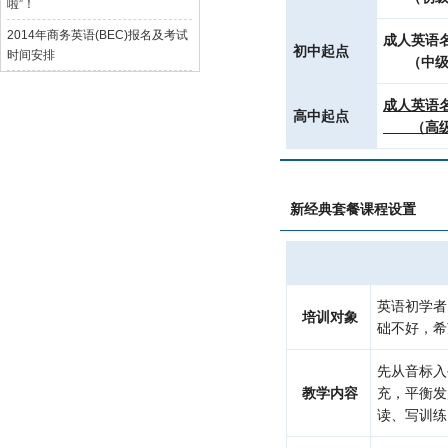
啦”！
2014年商务英语(BEC)报名及考试
成人英语
初中起点
时间安排
（中级
成人英
高中起点
（高级
新经典套餐课程设置
英语初学者
培训对象
础不好，希
先从音标入
教学内容
充，平衡发
读、写训练