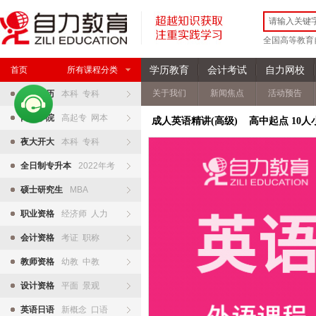
全国高等教育
学历教育
会计考试
自力网校
首页
所有课程分类
关于我们
新闻焦点
活动预告
自考学历
本科 专科
网络学院
高起专 网本
成人英语精讲(高级) 高中起点 10人
夜大开大
本科 专科
全日制专升本
2022年考
硕士研究生
MBA
职业资格
经济师 人力
会计资格
考证 职称
教师资格
幼教 中教
设计资格
平面 景观
英语日语
新概念 口语