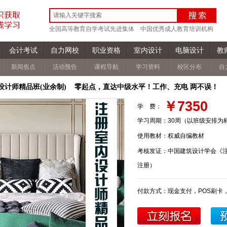
全国高等教育自学考试先进集体
中国优秀成人教育培训机构
会计考试
自力网校
职业资格
室内设计
电脑设计
教
新闻焦点
活动预告
课程导航
学习资料
校区分布
自
设计师精品班(业余制) 零起点，直达中级水平！工作、充电 两不误！
￥7350
学 费：
学习周期：
30周（以班级安排为
使用教材：
权威自编教材
考核发证：
中国建筑设计学会《
注册）
付款方式：
现金支付，POS刷卡