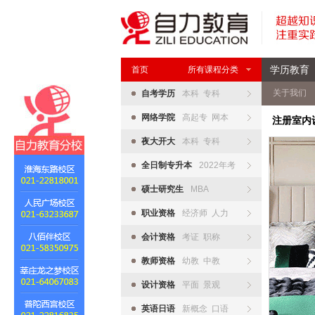
学历教育
首页
所有课程分类
关于我们
自考学历
本科 专科
网络学院
高起专 网本
注册室内
夜大开大
本科 专科
全日制专升本
2022年考
硕士研究生
MBA
职业资格
经济师 人力
会计资格
考证 职称
教师资格
幼教 中教
设计资格
平面 景观
英语日语
新概念 口语