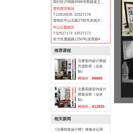
闵行区沪闵路6088号凯德龙之…
普陀西宫校区
T:22816835 32527179
普陀区中山北路2790号杰地大…
中山公园校区
T:32527173 32527172
长宁区愚园路1250号(安西路4…
推荐课程
注册室内设计师提
升进阶班（业余
制）
网报价：
¥8800
注册高级室内设计
师就业班（业余
制）
网报价：
¥12600
相关新闻
《注册软装设计师》体验全记录