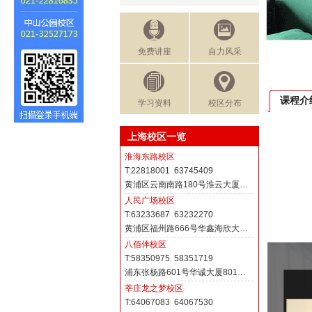
免费讲座
自力风采
课程介
学习资料
校区分布
上海校区一览
淮海东路校区
T:22818001 63745409
黄浦区云南南路180号淮云大厦…
人民广场校区
T:63233687 63232270
黄浦区福州路666号华鑫海欣大…
八佰伴校区
T:58350975 58351719
浦东张杨路601号华诚大厦801…
莘庄龙之梦校区
T:64067083 64067530