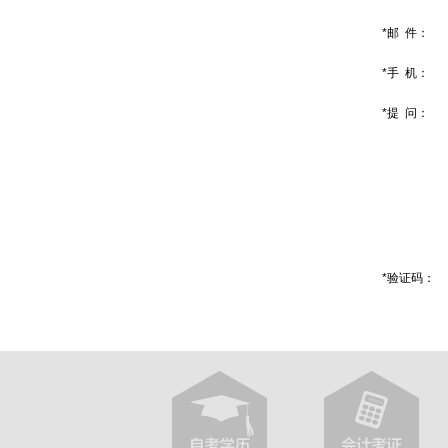
*邮 件：
*手 机：
*提 问：
*验证码：