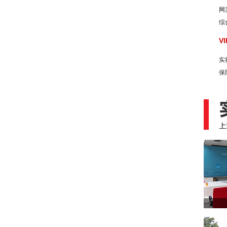
网
综
V
实
保