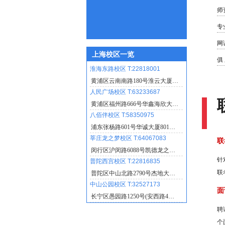
师
专
网
上海校区一览
俱
淮海东路校区 T:22818001
黄浦区云南南路180号淮云大厦…
人民广场校区 T:63233687
黄浦区福州路666号华鑫海欣大…
八佰伴校区 T:58350975
浦东张杨路601号华诚大厦801…
莘庄龙之梦校区 T:64067083
联
闵行区沪闵路6088号凯德龙之…
针
普陀西宫校区 T:22816835
联
普陀区中山北路2790号杰地大…
中山公园校区 T:32527173
面
长宁区愚园路1250号(安西路4…
聘
个