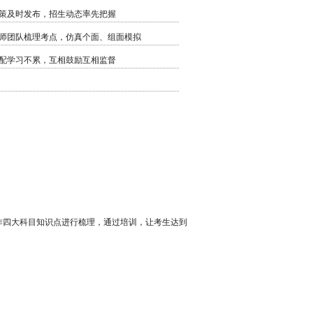
策及时发布，招生动态率先把握
师团队梳理考点，仿真个面、组面模拟
配学习不累，互相鼓励互相监督
作四大科目知识点进行梳理，通过培训，让考生达到
。