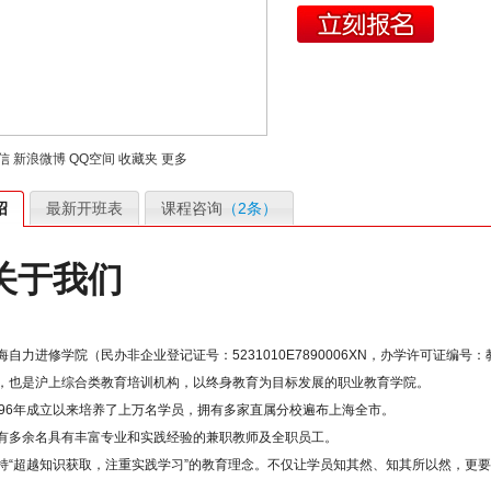
信
新浪微博
QQ空间
收藏夹
更多
绍
最新开班表
课程咨询
（2条）
关于我们
海自力进修学院（民办非企业登记证号：5231010E7890006XN，办学许可证编号：教
，也是沪上综合类教育培训机构，以终身教育为目标发展的职业教育学院。
996年成立以来培养了上万名学员，拥有多家直属分校遍布上海全市。
有多余名具有丰富专业和实践经验的兼职教师及全职员工。
持“超越知识获取，注重实践学习”的教育理念。不仅让学员知其然、知其所以然，更要