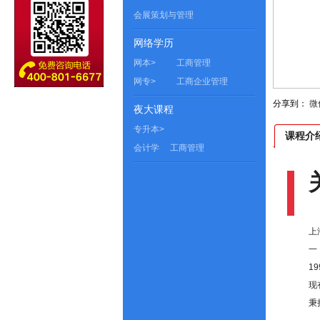
会展策划与管理
网络学历
网本>
工商管理
网专>
工商企业管理
分享到：
微
夜大课程
专升本>
课程介
会计学
工商管理
上
一
1
现
秉