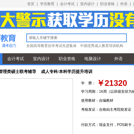
首页
|
学历教育
|
会计考试
|
室内设计
|
职业资格
|
外语
|
全国高等教育自学考试先进集体
中国优秀成人教育培训机构
会计考试
室内设计
职业资格
电脑设计
外语
学管理类硕士联考辅导 成人专科/本科学历提升培训
￥21320
学 费：
学习周期：
16周（以班级安排为
使用教材：
自编教材
考核发证：
合格由主考院校发证
付款方式：
现金支付，POS刷卡