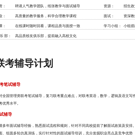
资：
聘请人气教学团队，纸张教学与面试辅导
资源：
招生政
业：
高质量的教学服务，科学合理教学课程
面试：
资深教
课：
在线课时随时回看，课程品质与面授一致
学习小组：
小组搭
 乐 部：
高品质校友俱乐部，提前融入高校文化
联考辅导计划
考笔试辅导
对全国管理类联考笔试辅导，复习联考重点难点，对联考英语，数学，逻辑及语文写
考优秀水平。
试辅导
请多年面试辅导经验，熟悉面试流程和规则，针对不同高校提前了解面试政策及安排
面、组面多轮仿真演练，实行针对性的面试辅导培训，充分发掘职业亮点及竞争优势