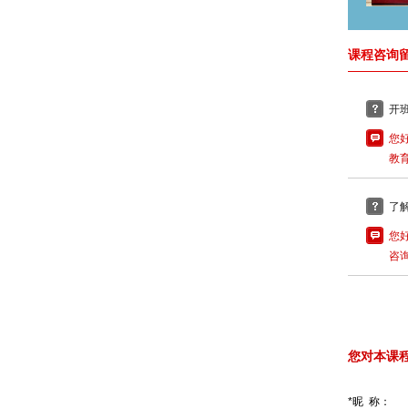
课程咨询留
开
您
教
了
您
咨
您对本课
*昵 称：